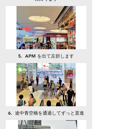
5.
​ APM を出て左折します
6.
​ 途中青空橋を通過してずっと直進