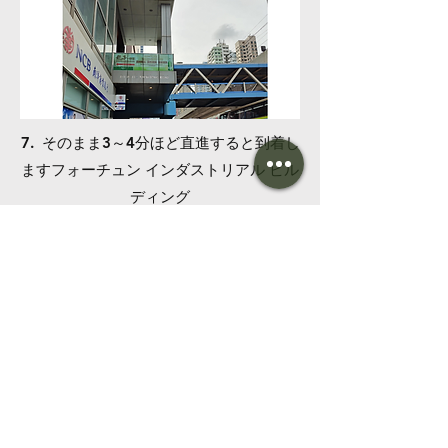
7.
​ そのまま3～4分ほど直進すると到着し
ます
フォーチュン インダストリアル ビル
ディング
8. 直進して左折してください。
​エレベ
ーター