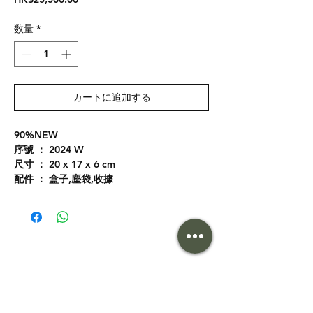
格
数量
*
カートに追加する
90%NEW
序號 ： 2024 W
尺寸 ： 20 x 17 x 6 cm
配件 ： 盒子,塵袋,收據